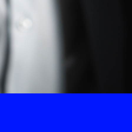
essioneel te communiceren.
echniek.
uld met 1-op-1 coaching. Een
 wordt op zijn/haar best-