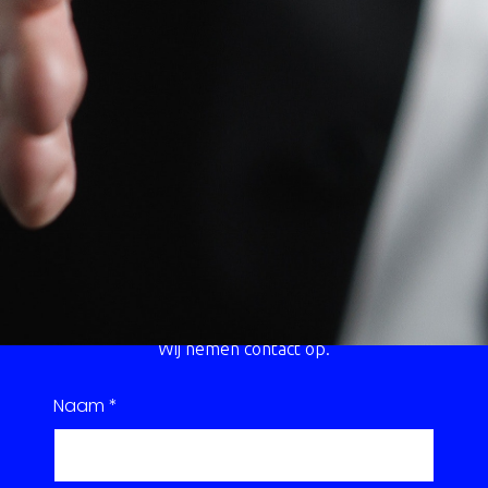
ieken te gebruiken ontwikkel je je vaardigheden om prof
te leer je een verkoopgesprek te voeren volgens de SPIN-t
Opbouw
Traject
amengesteld en bestaat uit één of meer dagdelen aangev
e Tour' middag waarbij een Senior Sales manager bevraagd
practices.
Meer weten?
Wij nemen contact op.
Naam
*