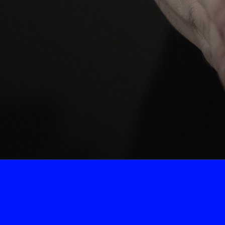
juiste beinvloedingstechn
Tenslot
Het traject wordt op maat s
onderdeel is een 'Colleg