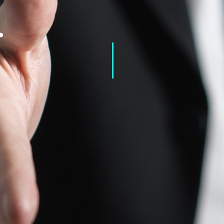
.
Voor
Wie
ht vergroten? Leren hoe je duurzame klantencontacten 
Inhoud
Training
ien hoe je het perspectief van de (potentiele) klant kan z
tie uitstraalt. Je leert hoe je je professioneel profileert 
rom je beter de 'Trusted Advisor' kan zijn voor de klant 