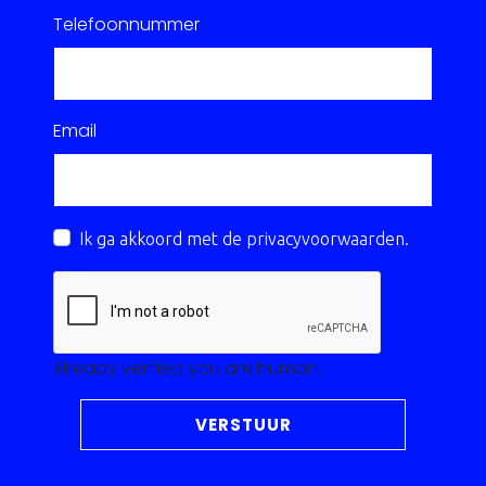
Telefoonnummer
Email
Ik ga akkoord met de
privacyvoorwaarden
.
Already verified you are human.