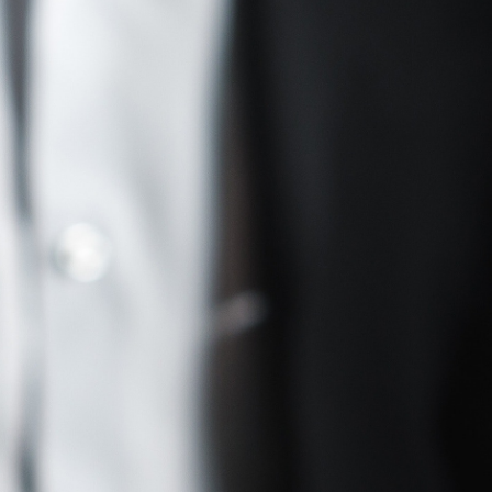
opbouwt en onderhoudt?
ien, hoe je vertrouwen opbouwt,
en hoe absoluut niet, wat een
dan de sales manager. Door de