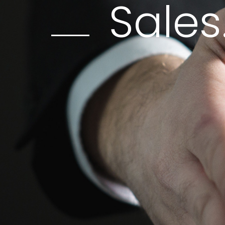
Sales
Wil je je verkoopkrac
In deze training laten we je z
respect verdient en competen
'Customer Journey' is en waa